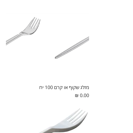
מזלג שקוף או קרם 100 יח
מחיר