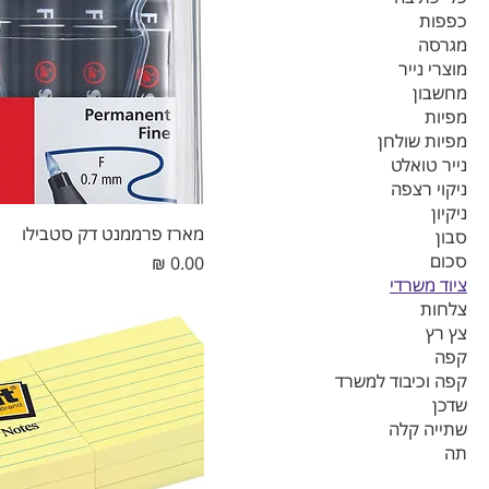
כפפות
מגרסה
מוצרי נייר
מחשבון
מפיות
מפיות שולחן
נייר טואלט
ניקוי רצפה
ניקיון
מארז פרממנט דק סטבילו
סבון
סכום
מחיר
ציוד משרדי
צלחות
צץ רץ
קפה
קפה וכיבוד למשרד
שדכן
שתייה קלה
תה