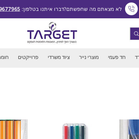
לא מצאתם מה שחפשתם?דברו איתנו בטלפון:
9677965
ד
חד פעמי
מוצרי נייר
ציוד משרדי
פרוייקטים
חומרי