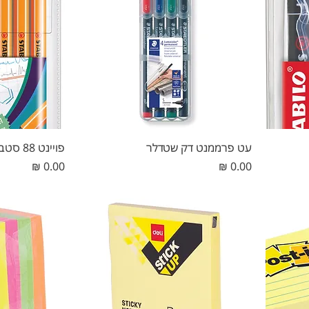
עט פרממנט דק שטדלר
פויינט 88 סטבילו
מחיר
מחיר