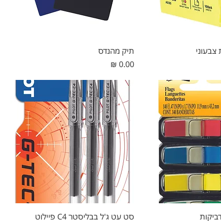
 צבעוני
תיק מהנדס
מחיר
ביקות
סט עט ג'ל בבליסטר C4 פיילוט