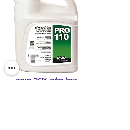
נוזל כלים 36% חומר
פעיל 4 ליטר