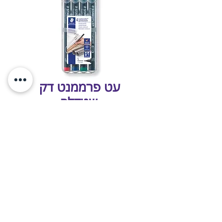
עט פרממנט דק
שטדלר
עיצוב ובנייה
LIFTOFFF 🚀
www.targetltd.co.il
© 2025
כל הזכויות שמורות לטראגט ציוד משרדי