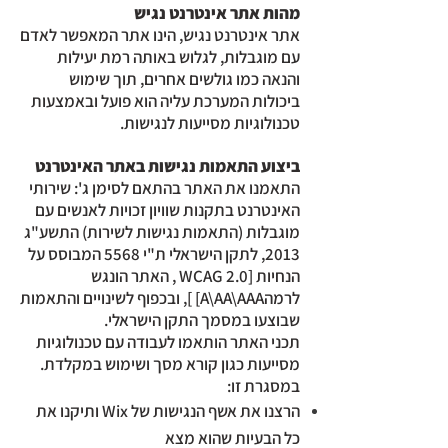
מהות אתר אינטרנט נגיש
אתר אינטרנט נגיש, הינו אתר המאפשר לאדם
עם מוגבלות, לגלוש באותה רמת יעילות
והנאה כמו גולשים אחרים, תוך שימוש
ביכולות המערכת עליה הוא פועל ובאמצעות
טכנולוגיות מסייעות לנגישות.
ביצוע התאמות נגישות באתר האינטרנט
התאמנו את האתר בהתאם לסימן ג': שירותי
האינטרנט בתקנות שוויון זכויות לאנשים עם
מוגבלות (התאמות נגישות לשירות) התשע"ג
2013, לתקן הישראלי ת"י 5568 המבוסס על
הנחיות [WCAG 2.0 , האתר הונגש
לרמהA\AA\AAA] ], ובכפוף לשינויים והתאמות
שבוצעו במסמך התקן הישראלי.
תכני האתר הותאמו לעבודה עם טכנולוגיות
מסייעות כגון קורא מסך ושימוש במקלדת.
במסגרת זו:
הרצנו את אשף הנגישות של Wix ותיקנו את
כל הבעיות שהוא מצא