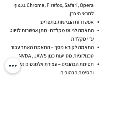
Chrome, Firefox, Safari, Opera בכפוף
לתנאי היצרן.
אפשרויות הנגישות בתפריט:
התאמה לניווט מקלדת- מתן אפשרות לניווט
ע"י מקלדת
התאמה לקורא מסך – התאמת האתר עבור
טכנולוגיות מסייעות כגון NVDA , JAWS
חסימת הבהובים – עצירת אלמנטים נעים
וחסימת הבהובים
הגדלת פונט האתר ל-4 גדלים שונים
התאמות ניגודיות – שינוי ניגודיות צבעי האתר
התאמת האתר לעיוורי צבעים
שינוי הפונט לקריא יותר
הגדלת הסמן ושינוי צבעו לשחור או לבן
הגדלת התצוגה לכ-200%
הדגשת קישורים באתר