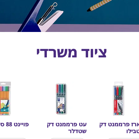
ציוד משרדי
רז פרממנט דק
עט פרממנט דק
פויינט 88 סטבילו
בילו
שטדלר