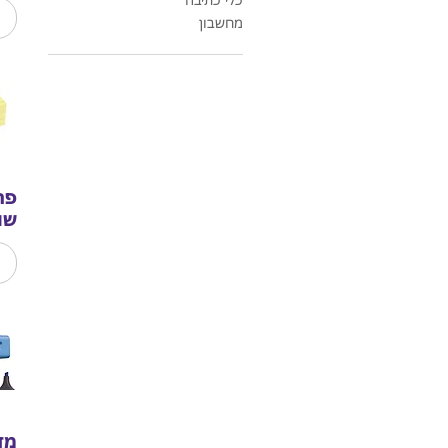
פ
מחשבון
פת
שו
פ
מד