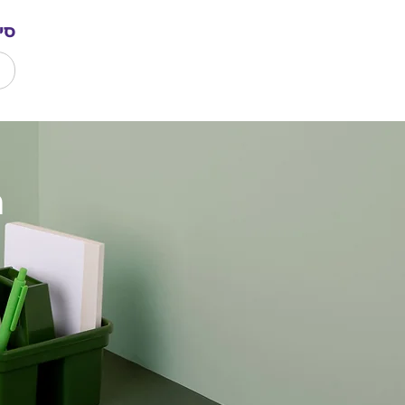
סי
פ
מ