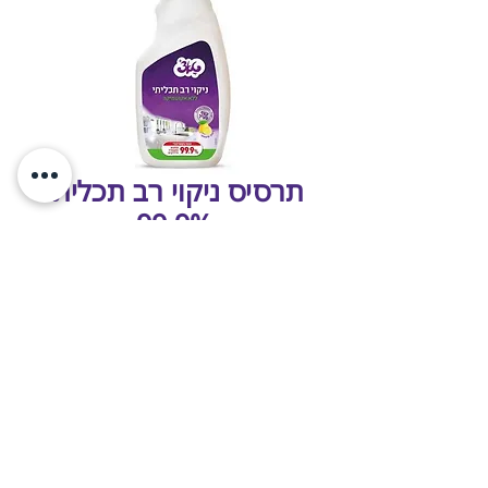
תרסיס ניקוי רב תכליתי
99.9%
עיצוב ובנייה
LIFTOFFF 🚀
www.targetltd.co.il
© 2025
כל הזכויות שמורות לטראגט ציוד משרדי